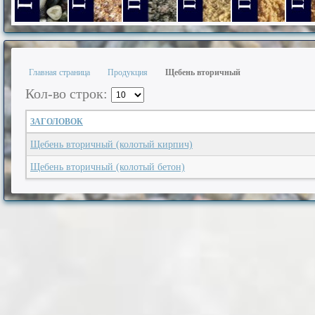
Гравий фракции 5-20 мм.
Песок из отсевов дробления фр. 0-5 мм.
Песок из отсевов дробления фр.
Песок из отсевов дроб
Песок природ
Песо
Главная страница
Продукция
Щебень вторичный
Кол-во строк:
ЗАГОЛОВОК
Щебень вторичный (колотый кирпич)
Щебень вторичный (колотый бетон)