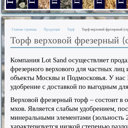
Гравий фракции 5-20 мм.
Песок из отсевов дробления фр. 0-5 мм.
Песок из отсевов дробления фр.
Песок из отсевов дроб
Песок природ
Песо
Главная страница
Продукция
Торф
Торф верховой фрезерный (
Торф верховой фрезерный (
Компания Lot Sand осуществляет прода
фрезерного верхового для частных лиц
объекты Москвы и Подмосковья. У нас 
удобрение с доставкой по выгодным для
Верховой фрезерный торф – состоит в о
мхов. Является слабым удобрением, пос
минеральными элементами (зольность 2
характеризуется низкой степенью разл