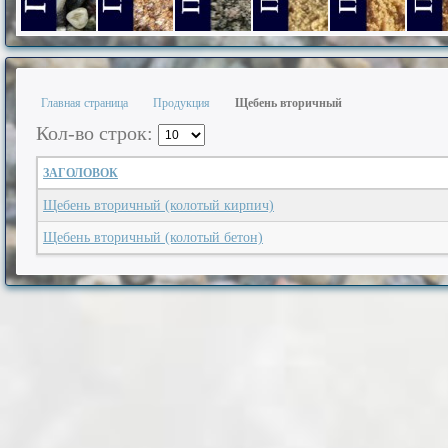
Гравий фракции 5-20 мм.
Песок из отсевов дробления фр. 0-5 мм.
Песок из отсевов дробления фр.
Песок из отсевов дроб
Песок природ
Песо
Главная страница
Продукция
Щебень вторичный
Кол-во строк:
ЗАГОЛОВОК
Щебень вторичный (колотый кирпич)
Щебень вторичный (колотый бетон)