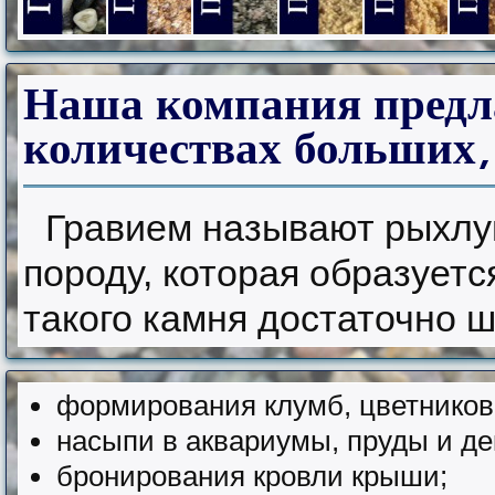
Гравий фракции 5-20 мм.
Песок из отсевов дробления фр. 0-5 мм.
Песок из отсевов дробления фр.
Песок из отсевов дроб
Песок природ
Песо
Наша
компания предла
количествах больших,
Гравием называют рыхлу
породу, которая образует
такого камня достаточно ш
формирования клумб, цветников
насыпи в аквариумы, пруды и д
бронирования кровли крыши;