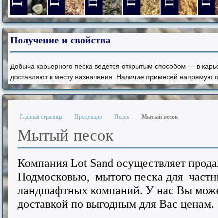
Гравий фракции 5-20 мм.
Песок из отсевов дробления фр. 0-5 мм.
Песок из отсевов дробления фр.
Песок из отсевов дроб
Песок природ
Песо
Получение
и свойства
Добыча карьерного песка ведется открытым способом — в карь
доставляют к месту назначения. Наличие примесей напрямую о
Главная страница
Продукция
Песок
Мытый песок
Мытый песок
Компания Lot Sand осуществляет прода
Подмосковью, мытого песка для частн
ландшафтных компаний. У нас Вы може
доставкой по выгодным для Вас ценам.