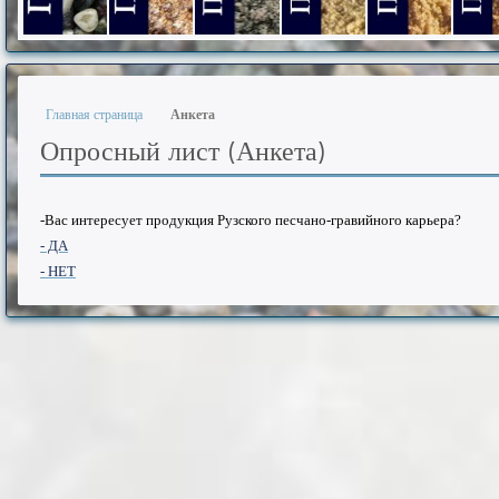
Гравий фракции 5-20 мм.
Песок из отсевов дробления фр. 0-5 мм.
Песок из отсевов дробления фр.
Песок из отсевов дроб
Песок природ
Песо
Главная страница
Анкета
Опросный лист (Анкета)
-Вас интересует продукция Рузского песчано-гравийного карьера?
- ДА
- НЕТ