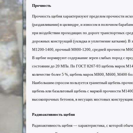
Прочность
Прочность щебня характеризуют пределом прочности исхо
(раздавливании) в цилиндре, и износом в полочном бараба
при воздействии проходящих по дороге транспортных средс
дорожных конструкций (укладка и уплотнение катками). В 
М1200-1400, прочный М800-1200, средней прочности М600
В щебне нормируют содержание зерен слабых пород с пре
состоянии до 20 МПа. По ГОСТ 8267-93 щебень марок М14
количестве более 5 %, щебень марок М800, М600, М400 бо
Наибольшим спросом пользуется гранитный щебень прочн
щебень или базальтовый щебень с маркой прочности М1400
высокопрочных бетонов, в несущих мостовых конструкция
Радиоактивность щебня
Радиоактивность
щебня — характеристика, с которой обычн