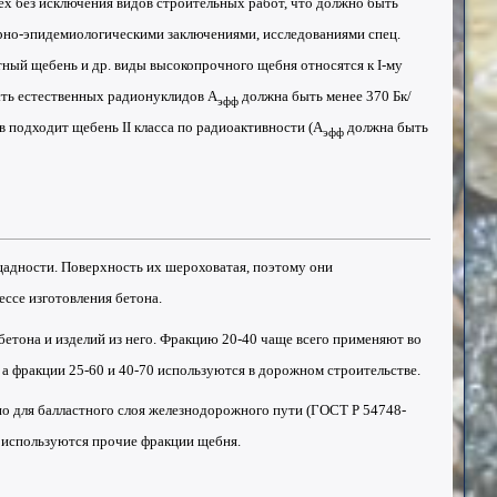
ех без исключения видов строительных работ, что должно быть
но-эпидемиологическими заключениями, исследованиями спец.
итный щебень и др. виды высокопрочного щебня относятся к I-му
сть естественных
радионуклидов
А
должна быть менее 370
Бк
/
эфф
в подходит щебень II класса по радиоактивности (А
должна быть
эфф
щадности
.
Поверхность
их
шероховатая
, поэтому они
ессе изготовления
бетона
.
бетона и изделий из него. Фракцию 20-40 чаще всего применяют во
 а фракции 25-60 и 40-70 используются в дорожном строительстве.
но для
балластного слоя
железнодорожного пути
(ГОСТ Р 54748-
, используются прочие фракции щебня.