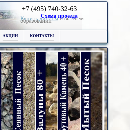
+7 (
495)
740-32-63
Схема проезда
Купить диплом
о высшем
образовании
АКЦИИ
КОНТАКТЫ