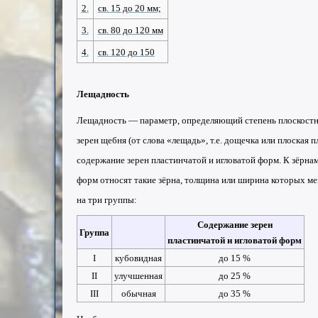
2.
св. 15 до 20 мм;
3.
св. 80 до 120 мм
4.
св. 120 до 150
Лещадность
Лещадность
— параметр, определяющий степень плоскостн
зерен щебня (от слова «лещадь», т.е. дощечка или плоская 
содержание зерен пластинчатой и игловатой форм. К зёрна
форм относят такие зёрна, толщина или ширина которых ме
на три группы:
Содержание зерен
Группа
пластинчатой и игловатой форм
I
кубовидная
до 15 %
II
улучшенная
до 25 %
III
обычная
до 35 %