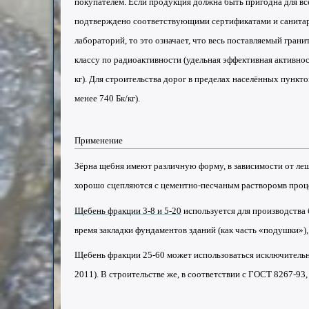
покупателем. Если продукция должна быть пригодна для вс
подтверждено соответствующими сертификатами и санитар
лабораторий, то это означает, что весь поставляемый гран
классу по радиоактивности (удельная эффективная активно
кг). Для строительства дорог в пределах населённых пункто
менее 740 Бк/кг).
Применение
Зёрна щебня имеют различную форму, в зависимости от
ле
хорошо
сцепляются
с цементно-песчаным
раствором
в проц
Щебень фракции 3-8 и 5-20
используется для производства 
время закладки фундаментов зданий (как часть «подушки»),
Щебень фракции 25-60 может использоваться исключитель
2011). В строительстве же, в соответствии с ГОСТ 8267-93