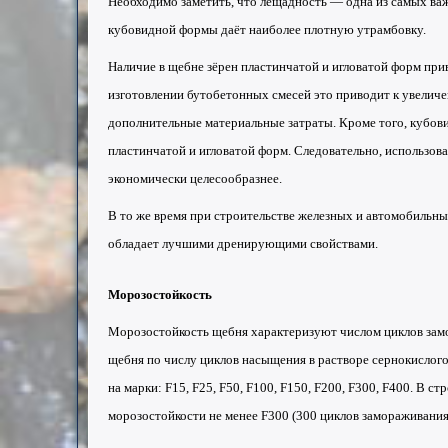
Необходимо заметить, что лещадность — одна из самых ва
кубовидной формы даёт наиболее плотную утрамбовку.
Наличие в щебне зёрен пластинчатой и игловатой форм при
изготовлении бутобетонных смесей это приводит к увеличе
дополнительные материальные затраты. Кроме того, кубов
пластинчатой и игловатой форм. Следовательно, использов
экономически целесообразнее.
В то же время при строительстве железных и автомобильн
обладает лучшими
дренирующими
свойствами.
Морозостойкость
Морозостойкость щебня характеризуют числом циклов замо
щебня по числу циклов насыщения в растворе сернокислог
на марки: F15, F25, F50, F100, F150, F200, F300, F400. В 
морозостойкости не менее F300 (300 циклов замораживания 