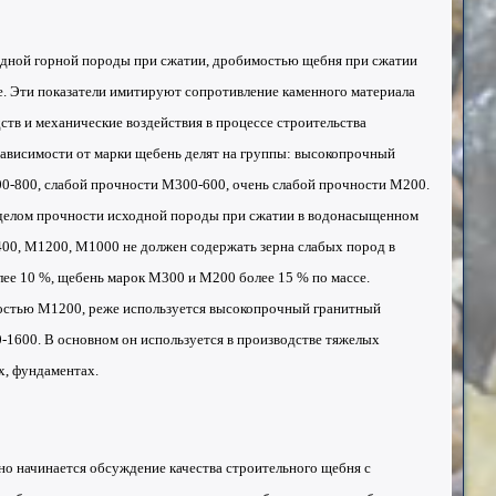
дной горной породы при сжатии, дробимостью щебня при сжатии
не. Эти показатели имитируют сопротивление каменного материала
тв и механические воздействия в процессе строительства
зависимости от марки щебень делят на группы: высокопрочный
-800, слабой прочности М300-600, очень слабой прочности М200.
делом прочности исходной породы при сжатии в водонасыщенном
00, М1200, М1000 не должен содержать зерна слабых пород в
лее 10 %, щебень марок М300 и М200 более 15 % по массе.
остью М1200, реже используется высокопрочный гранитный
-1600. В основном он используется в производстве тяжелых
х, фундаментах.
о начинается обсуждение качества строительного щебня с