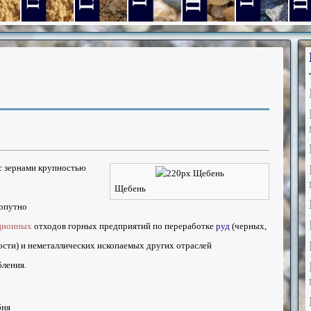
 0-5 мм.
ения фр. 0,16-5 мм.
вов дробления фр. 0,16-5 мм. (ДСК)
к природный тонкий фр. 0-5 мм.
Песок природный фракция 0,16-5 мм.
Песчано-гравийная смесь фр. 0-20 мм.
Щебень из гравия фракция 5-1
Щебень из гравия фр
Щебень из г
Щеб
 с зернами крупностью
Щебень
попутно
ционных
отходов горных предприятий по переработке
руд
(черных,
сти) и неметаллических ископаемых других отраслей
ления.
бня