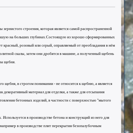
ды
зернистого строения, которая является самой распространенной
ывшую на больших глубинах.Состоящую из хорошо сформированных
вет красный, розовый или серый, оправляемый от преобладания в нём
олитной
скалы, затем они дробятся в машине, а полученный щебень
ва щебня.
го щебня, в строгом понимании - не относится к щебню, а является
к декоративный материал для отделки, а также для отсыпания
отовления бетонных изделий, в частности с поверхностью "мытого
х. Используется в производстве
бетона
и конструкций из него для
 например в производстве плит перекрытия безопалубочным