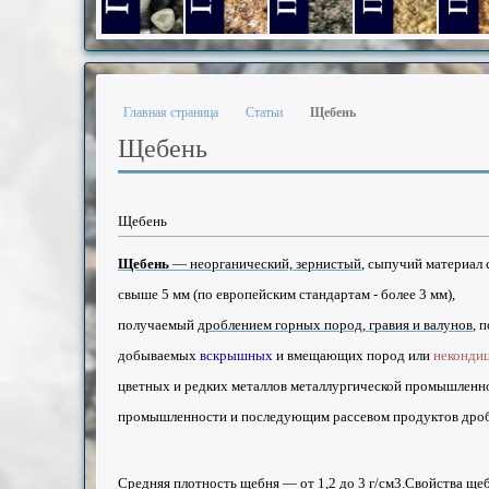
Гравий фракции 5-20 мм.
Песок из отсевов дробления фр.
Песок из отсевов дробл
Песок из отсе
Песо
Главная страница
Статьи
Щебень
Щебень
Щебень
Щебень
— неорганический, зернистый
, сыпучий материал
свыше 5 мм (по европейским стандартам - более 3 мм),
получаемый
дроблением горных пород, гравия и валунов
, 
добываемых
вскрышных
и вмещающих пород или
неконди
цветных и редких металлов металлургической промышленно
промышленности и последующим рассевом продуктов дроб
Средняя плотность щебня — от 1,2 до 3 г/см3.
Свойства ще