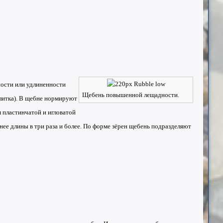
ости или удлиненности
Щебень повышенной лещадности.
плитка). В щебне нормируют
м пластинчатой и игловатой
нее длины в три раза и более. По форме зёрен щебень подразделяют