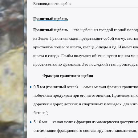
Разновидности щебня
Гранитный щебень
Гранитный щебень
— это щебень из твердой
горной поро
на
Земле
.
Гранитная
скала
представляет собой
магму
, заст
кристаллов
полевого шпата
,
кварца
,
слюды
и т.д. И имеет ц
шпата и слюды. Глыбы получают обычно путем взрыва
мон
просеивается по фракциям. Это последний этап производст
Фракции
гранитного
щебня
0-5 мм (гранитный отсев) — самая мелкая фракция гранитно
побочным продуктом при его изготовлении. Применяется ка
дорожек и
дорог
, детских и спортивных площадок; для изг
бетона";
5-10 мм — самая мелкая фракция из коммерчески доступны
оптимизации фракционного состава крупного заполнителя,