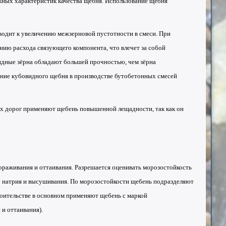
жных характеристик качества щебня. Использование щебня
водит к увеличению межзерновой пустотности в смеси. При
нию расхода связующего компонента, что влечет за собой
идные зёрна обладают большей прочностью, чем зёрна
ание кубовидного щебня в производстве бутобетонных смесей
ых дорог применяют щебень повышенной лещадности, так как он
раживания и оттаивания. Разрешается оценивать морозостойкость
о натрия и высушивания. По морозостойкости щебень подразделяют
строительстве в основном применяют щебень с маркой
и оттаивания).